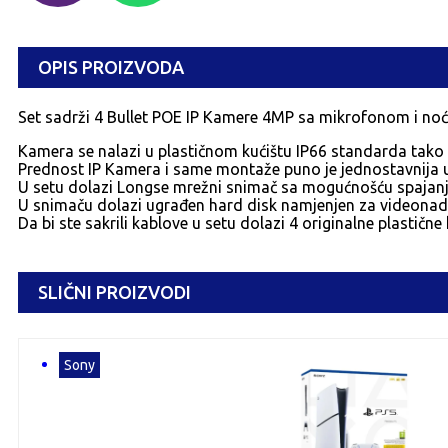
OPIS PROIZVODA
Set sadrži 4 Bullet POE IP Kamere 4MP sa mikrofonom i noć
Kamera se nalazi u plastičnom kućištu IP66 standarda tako 
Prednost IP Kamera i same montaže puno je jednostavnija u
U setu dolazi Longse mrežni snimač sa mogućnošću spajanj
U snimaču dolazi ugrađen hard disk namjenjen za videonadz
Da bi ste sakrili kablove u setu dolazi 4 originalne plastične k
SLIČNI PROIZVODI
Sony