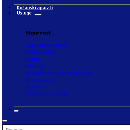
Kućanski aparati
Usluge
Sigurnost
Sigurnosni sistemi
Video nadzor
Alarm
Interfoni
Iznajmljivanje korpa dizalice
Klimatizacija
Servis
Ozvučenja i mreže
Search