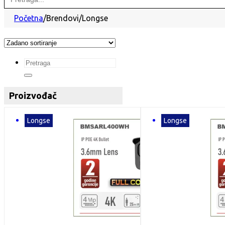
for:
Početna
/
Brendovi
/
Longse
Search
...
Proizvođač
Longse
Longse