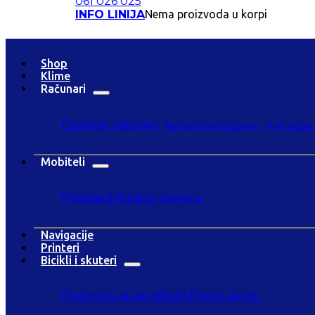
061 026 025
INFO LINIJA
Nema proizvoda u korpi
Shop
Klime
Računari
Desktop računari
Refubrished računari
Novi računa
Mobiteli
Mobiteli
Mobilna oprema
Navigacije
Printeri
Bicikli i skuteri
Električni skuteri
Bicikli
Dječiji bicikli