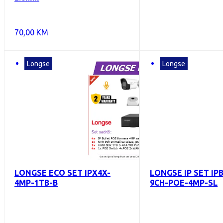
70,00
KM
Longse
Longse
LONGSE ECO SET IPX4X-
LONGSE IP SET IP
4MP-1TB-B
9CH-POE-4MP-SL