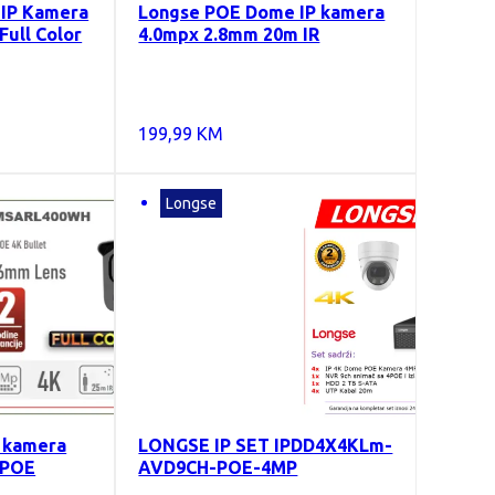
 IP Kamera
Longse POE Dome IP kamera
Full Color
4.0mpx 2.8mm 20m IR
199,99
KM
Longse
t kamera
LONGSE IP SET IPDD4X4KLm-
 POE
AVD9CH-POE-4MP