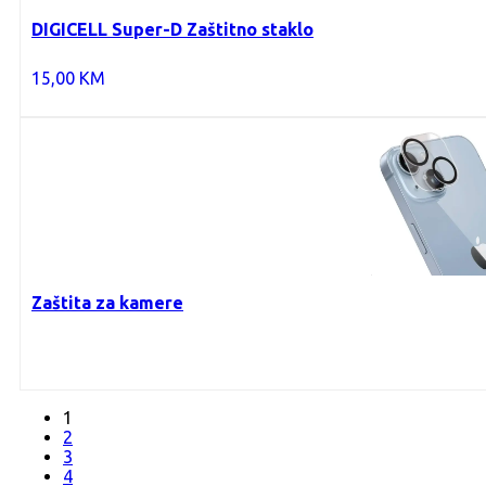
DIGICELL Super-D Zaštitno staklo
15,00
KM
Zaštita za kamere
1
2
3
4