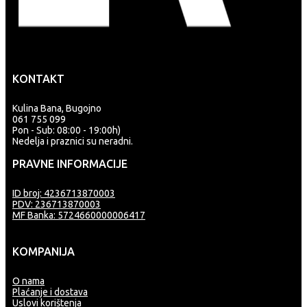
KONTAKT
Kulina Bana, Bugojno
061 755 099
Pon - Sub: 08:00 - 19:00h)
Nedelja i praznici su neradni.
PRAVNE INFORMACIJE
ID broj: 4236713870003
PDV: 236713870003
MF Banka: 5724660000006417
KOMPANIJA
O nama
Plaćanje i dostava
Uslovi korištenja