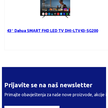
43″ Dahua SMART FHD LED TV DHI-LTV43-SG200
Prijavite se na naš newsletter
Primajte obavještenja za naše nove proizvode, akcije i