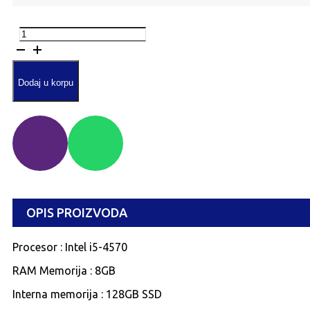
HP
EliteDesk
800
G1
Desktop
Dodaj u korpu
količina
OPIS PROIZVODA
Procesor : Intel i5-4570
RAM Memorija : 8GB
Interna memorija : 128GB SSD