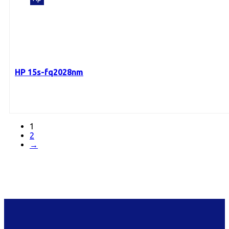
HP 15s-fq2028nm
1
2
→