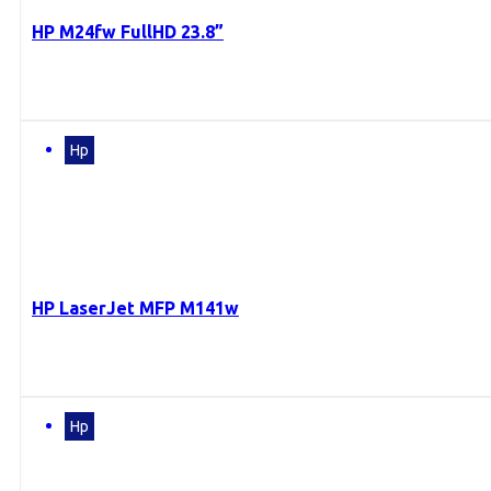
HP M24fw FullHD 23.8”
Hp
HP LaserJet MFP M141w
Hp