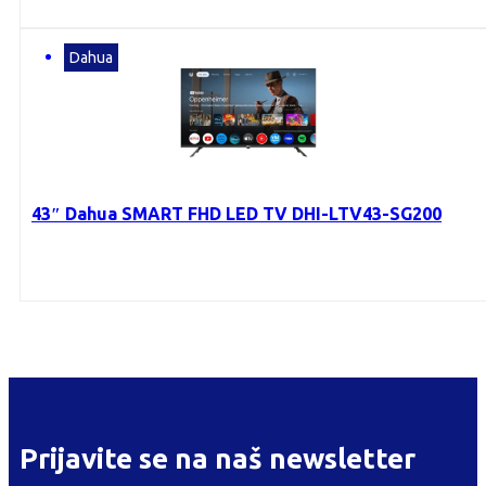
Dahua
43″ Dahua SMART FHD LED TV DHI-LTV43-SG200
Prijavite se na naš newsletter