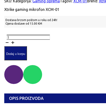
SKU:
Kategorija:
Gaming oprema
Tagovi:
XCM-01
Brend:
Xtr
Xtrike gaming mikrofon XCM-01
Dostava brzom poštom u roku od 24h!
Cijena dostave od 15.00 KM
XTRIKE
XCM-
01
količina
Dodaj u korpu
OPIS PROIZVODA