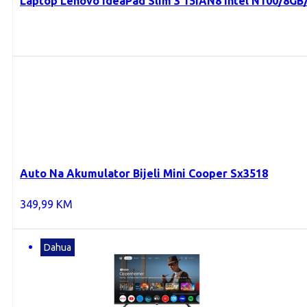
Laptop Lenovo IdeaPad Slim 3 15IAN8 Intel N100/8G
Auto Na Akumulator Bijeli Mini Cooper Sx3518
349,99
KM
Dahua