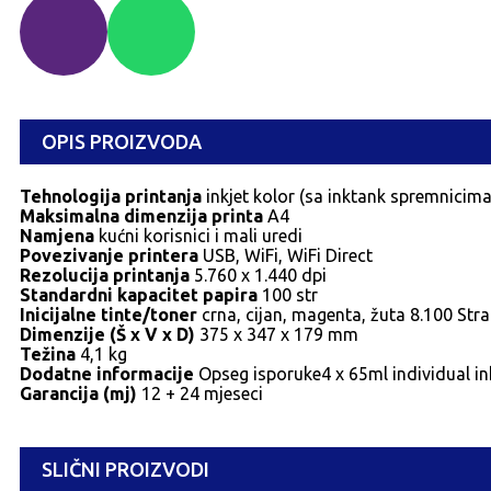
OPIS PROIZVODA
Tehnologija printanja
inkjet kolor (sa inktank spremnicima
Maksimalna dimenzija printa
A4
Namjena
kućni korisnici i mali uredi
Povezivanje printera
USB, WiFi, WiFi Direct
Rezolucija printanja
5.760 x 1.440 dpi
Standardni kapacitet papira
100 str
Inicijalne tinte/toner
crna, cijan, magenta, žuta 8.100 Stra
Dimenzije (Š x V x D)
375‎ x 347 x 179 mm
Težina
4,1 kg
Dodatne informacije
Opseg isporuke4 x 65ml individual ink
Garancija (mj)
12 + 24 mjeseci
SLIČNI PROIZVODI