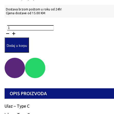
Dostava brzom poštom u roku od 24h!
Cijena dostave od 15.00 KM
CB-
17
Inkax
kabal
za
Dodaj u korpu
punjenje
količina
OPIS PROIZVODA
Ulaz – Type C