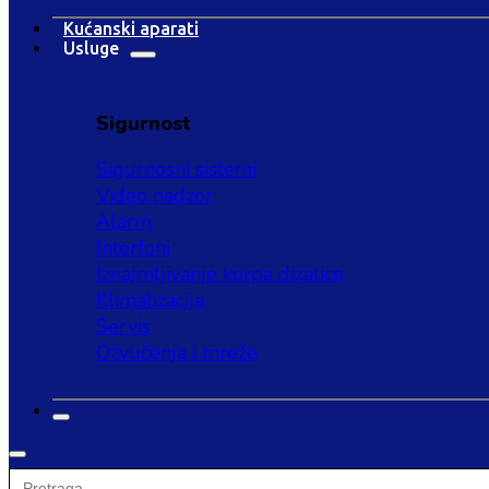
Kućanski aparati
Usluge
Sigurnost
Sigurnosni sistemi
Video nadzor
Alarm
Interfoni
Iznajmljivanje korpa dizalice
Klimatizacija
Servis
Ozvučenja i mreže
Search