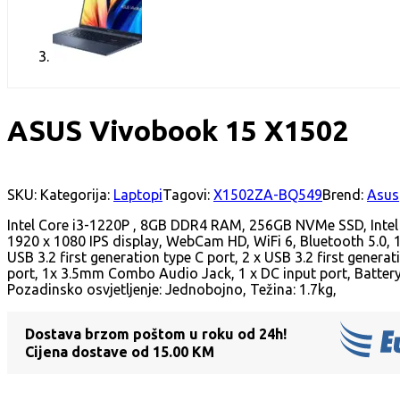
ASUS Vivobook 15 X1502
SKU:
Kategorija:
Laptopi
Tagovi:
X1502ZA-BQ549
Brend:
Asus
Intel Core i3-1220P , 8GB DDR4 RAM, 256GB NVMe SSD, Intel
1920 x 1080 IPS display, WebCam HD, WiFi 6, Bluetooth 5.0, 1
USB 3.2 first generation type C port, 2 x USB 3.2 first generat
port, 1x 3.5mm Combo Audio Jack, 1 x DC input port, Battery:
Pozadinsko osvjetljenje: Jednobojno, Težina: 1.7kg,
Dostava brzom poštom u roku od 24h!
Cijena dostave od 15.00 KM