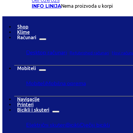
061 026 025
INFO LINIJA
Nema proizvoda u korpi
Shop
Klime
Računari
Desktop računari
Refubrished računari
Novi računa
Mobiteli
Mobiteli
Mobilna oprema
Navigacije
Printeri
Bicikli i skuteri
Električni skuteri
Bicikli
Dječiji bicikli