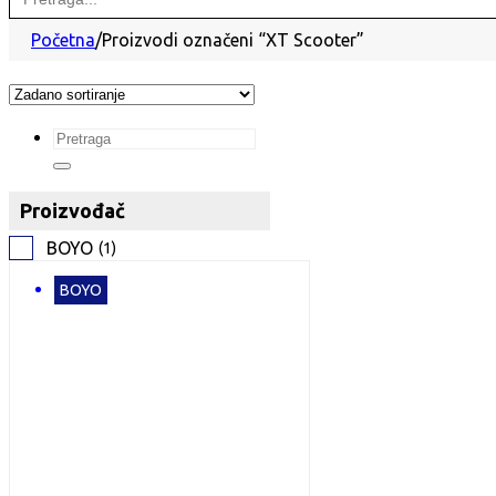
for:
Početna
/
Proizvodi označeni “XT Scooter”
Search
...
Proizvođač
BOYO
(
1
)
BOYO