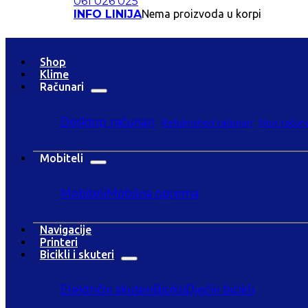
061 026 025
INFO LINIJA
Nema proizvoda u korpi
Shop
Klime
Računari
Desktop računari
Refubrished računari
Novi računa
Mobiteli
Mobiteli
Mobilna oprema
Navigacije
Printeri
Bicikli i skuteri
Električni skuteri
Bicikli
Dječiji bicikli