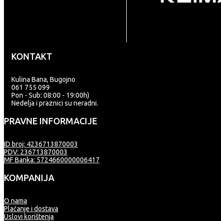
KONTAKT
Kulina Bana, Bugojno
061 755 099
Pon - Sub: 08:00 - 19:00h)
Nedelja i praznici su neradni.
PRAVNE INFORMACIJE
ID broj: 4236713870003
PDV: 236713870003
MF Banka: 5724660000006417
KOMPANIJA
O nama
Plaćanje i dostava
Uslovi korištenja