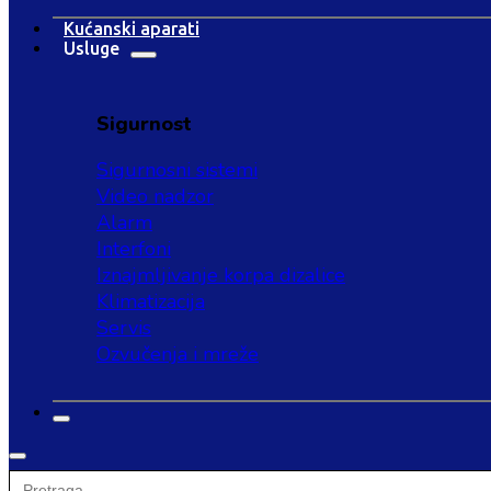
Kućanski aparati
Usluge
Sigurnost
Sigurnosni sistemi
Video nadzor
Alarm
Interfoni
Iznajmljivanje korpa dizalice
Klimatizacija
Servis
Ozvučenja i mreže
Search