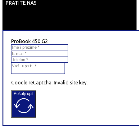
PRATITE NAS
ProBook 450 G2
Google reCaptcha: Invalid site key.
Pošalji upit