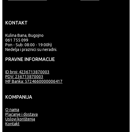
KONTAKT
Kulina Bana, Bugojno
061 755 099
Pon - Sub: 08:00 - 19:00h)
Nedelja i praznici su neradni.
PRAVNE INFORMACIJE
ID broj: 4236713870003
PDV: 236713870003
MF Banka: 5724660000006417
KOMPANIJA
O nama
Plaćanje i dostava
Uslovi korištenja
Kontakt