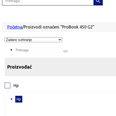
for:
Početna
/
Proizvodi označeni “ProBook 450 G2”
Search
...
Proizvođač
Hp
Hp