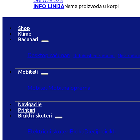
061 026 025
INFO LINIJA
Nema proizvoda u korpi
Shop
Klime
Računari
Desktop računari
Refubrished računari
Novi računa
Mobiteli
Mobiteli
Mobilna oprema
Navigacije
Printeri
Bicikli i skuteri
Električni skuteri
Bicikli
Dječiji bicikli