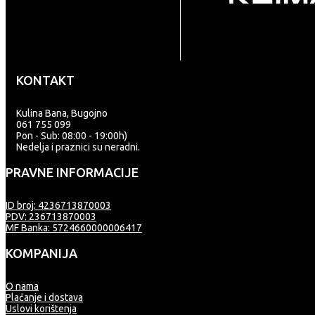
KONTAKT
Kulina Bana, Bugojno
061 755 099
Pon - Sub: 08:00 - 19:00h)
Nedelja i praznici su neradni.
PRAVNE INFORMACIJE
ID broj: 4236713870003
PDV: 236713870003
MF Banka: 5724660000006417
KOMPANIJA
O nama
Plaćanje i dostava
Uslovi korištenja