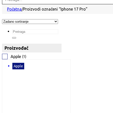
for:
Početna
/
Proizvodi označeni “Iphone 17 Pro”
Search
...
Proizvođač
Apple
(
1
)
Apple