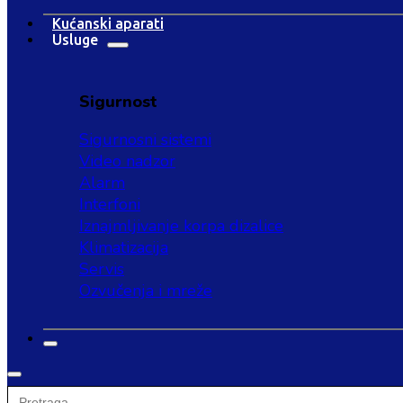
Kućanski aparati
Usluge
Sigurnost
Sigurnosni sistemi
Video nadzor
Alarm
Interfoni
Iznajmljivanje korpa dizalice
Klimatizacija
Servis
Ozvučenja i mreže
Search