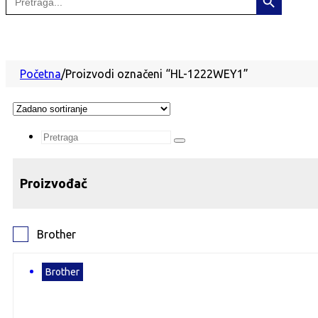
for:
Početna
/
Proizvodi označeni “HL-1222WEY1”
Search
...
Proizvođač
Brother
Brother