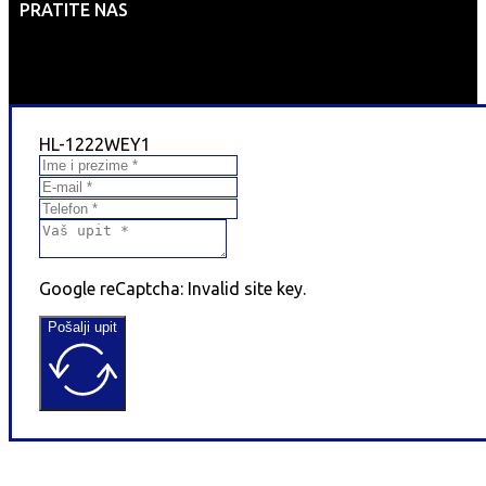
PRATITE NAS
HL-1222WEY1
Google reCaptcha: Invalid site key.
Pošalji upit