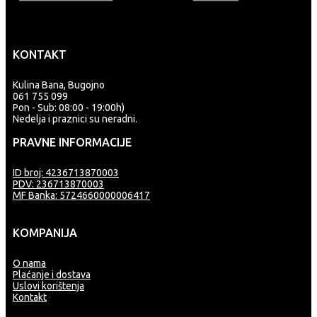
KONTAKT
Kulina Bana, Bugojno
061 755 099
Pon - Sub: 08:00 - 19:00h)
Nedelja i praznici su neradni.
PRAVNE INFORMACIJE
ID broj: 4236713870003
PDV: 236713870003
MF Banka: 5724660000006417
KOMPANIJA
O nama
Plaćanje i dostava
Uslovi korištenja
Kontakt