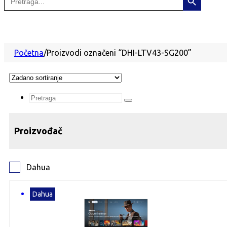
for:
Početna
/
Proizvodi označeni “DHI-LTV43-SG200”
Search
...
Proizvođač
Dahua
Dahua