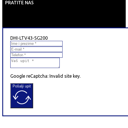
PRATITE NAS
DHI-LTV43-SG200
Google reCaptcha: Invalid site key.
Pošalji upit