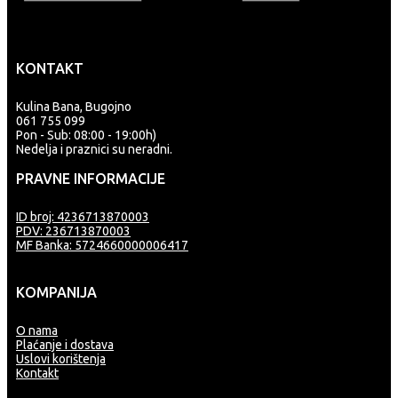
KONTAKT
Kulina Bana, Bugojno
061 755 099
Pon - Sub: 08:00 - 19:00h)
Nedelja i praznici su neradni.
PRAVNE INFORMACIJE
ID broj: 4236713870003
PDV: 236713870003
MF Banka: 5724660000006417
KOMPANIJA
O nama
Plaćanje i dostava
Uslovi korištenja
Kontakt