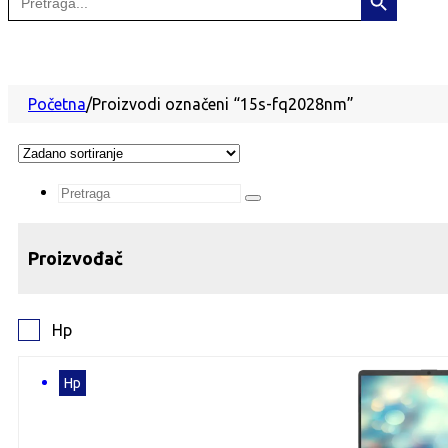
for:
Početna
/
Proizvodi označeni “15s-fq2028nm”
Search
...
Proizvođač
Hp
Hp