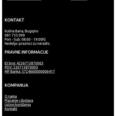
KONTAKT
Kulina Bana, Bugojno
061 755 099
Pon - Sub: 08:00 - 19:00h)
Nedelja i praznici su neradni.
PRAVNE INFORMACIJE
ID broj: 4236713870003
PDV: 236713870003
MF Banka: 5724660000006417
KOMPANIJA
O nama
Plaćanje i dostava
Uslovi korištenja
Kontakt