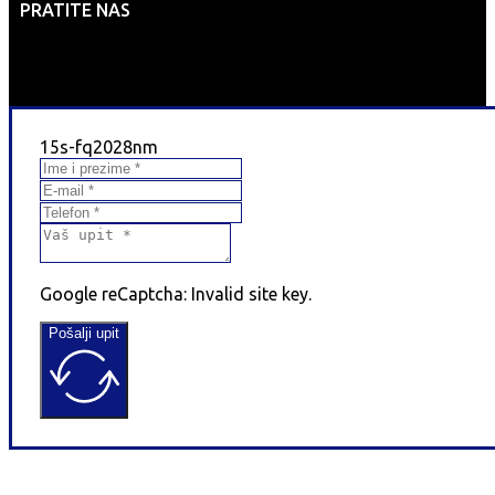
PRATITE NAS
15s-fq2028nm
Google reCaptcha: Invalid site key.
Pošalji upit