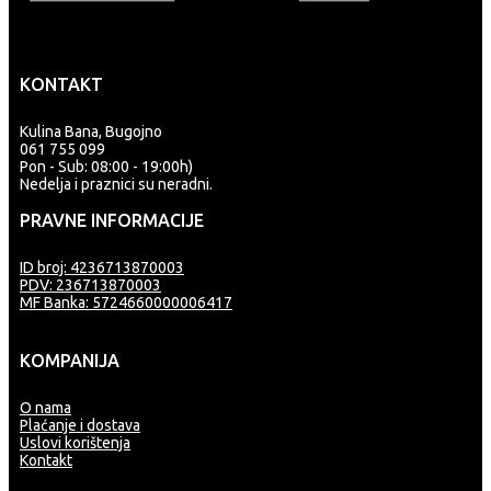
KONTAKT
Kulina Bana, Bugojno
061 755 099
Pon - Sub: 08:00 - 19:00h)
Nedelja i praznici su neradni.
PRAVNE INFORMACIJE
ID broj: 4236713870003
PDV: 236713870003
MF Banka: 5724660000006417
KOMPANIJA
O nama
Plaćanje i dostava
Uslovi korištenja
Kontakt