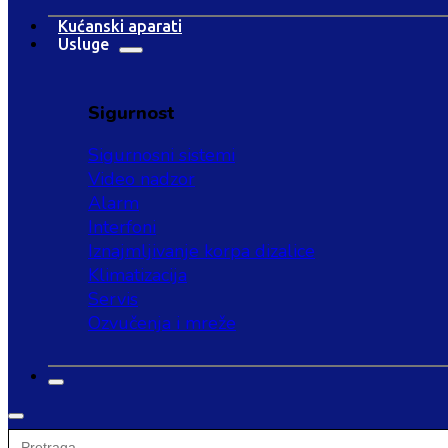
Kućanski aparati
Usluge
Sigurnost
Sigurnosni sistemi
Video nadzor
Alarm
Interfoni
Iznajmljivanje korpa dizalice
Klimatizacija
Servis
Ozvučenja i mreže
Search