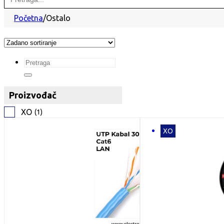
for:
Početna
/
Ostalo
Search
...
Proizvođač
XO
(
1
)
XO