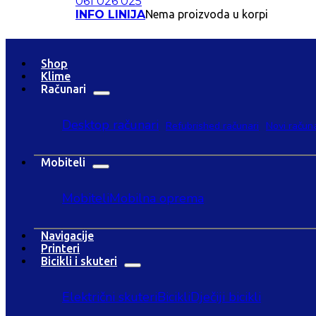
061 026 025
INFO LINIJA
Nema proizvoda u korpi
Shop
Klime
Računari
Desktop računari
Refubrished računari
Novi računa
Mobiteli
Mobiteli
Mobilna oprema
Navigacije
Printeri
Bicikli i skuteri
Električni skuteri
Bicikli
Dječiji bicikli