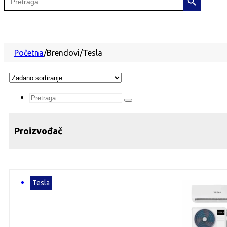
for:
Početna
/
Brendovi
/
Tesla
Search
...
Proizvođač
Tesla