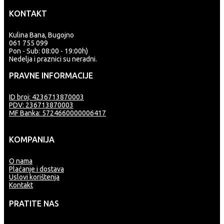
KONTAKT
Kulina Bana, Bugojno
061 755 099
Pon - Sub: 08:00 - 19:00h)
Nedelja i praznici su neradni.
PRAVNE INFORMACIJE
ID broj: 4236713870003
PDV: 236713870003
MF Banka: 5724660000006417
KOMPANIJA
O nama
Plaćanje i dostava
Uslovi korištenja
Kontakt
PRATITE NAS