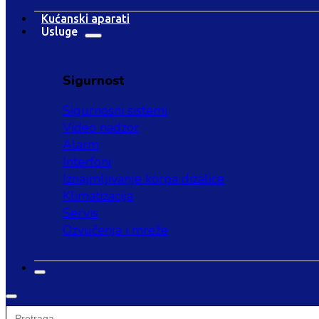
Kućanski aparati
Usluge
Sigurnost
Sigurnosni sistemi
Video nadzor
Alarm
Interfoni
Iznajmljivanje korpa dizalice
Klimatizacija
Servis
Ozvučenja i mreže
Search