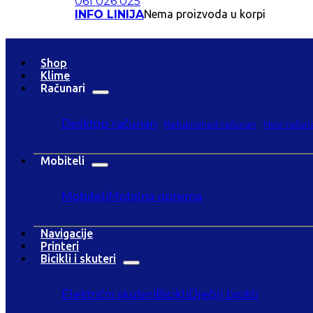
061 026 025
INFO LINIJA
Nema proizvoda u korpi
Shop
Klime
Računari
Desktop računari
Refubrished računari
Novi računa
Mobiteli
Mobiteli
Mobilna oprema
Navigacije
Printeri
Bicikli i skuteri
Električni skuteri
Bicikli
Dječiji bicikli