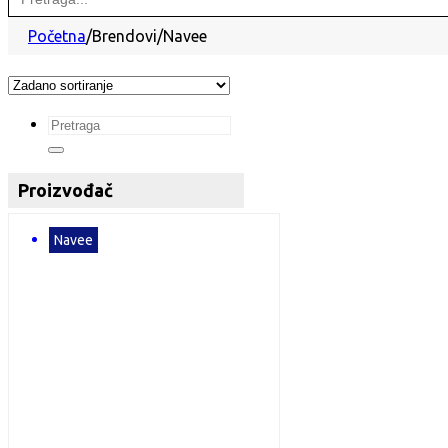
for:
Početna
/
Brendovi
/
Navee
Search
...
Proizvođač
Navee