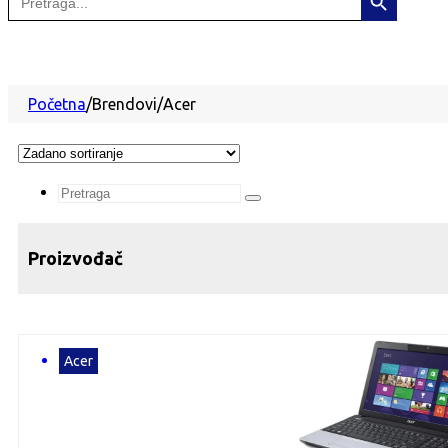
for:
Početna
/
Brendovi
/
Acer
Search
...
Proizvođač
Acer